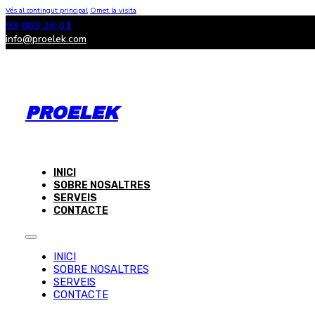
Vés al contingut principal
Omet la visita
93 803 26 81
info@proelek.com
PROELEK
INICI
SOBRE NOSALTRES
SERVEIS
CONTACTE
INICI
SOBRE NOSALTRES
SERVEIS
CONTACTE