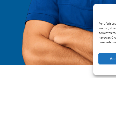
Per oferir l
emmagatzema
aquestes te
navegació o 
consentimen
Acc
de
Instal·lacions Generals
Fonta
a