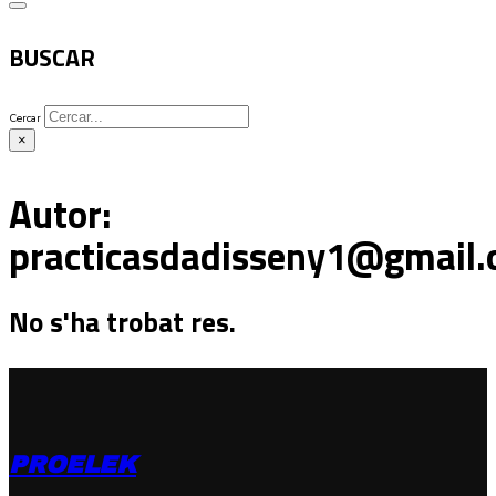
BUSCAR
Cercar
×
Autor:
practicasdadisseny1@gmail
No s'ha trobat res.
PROELEK