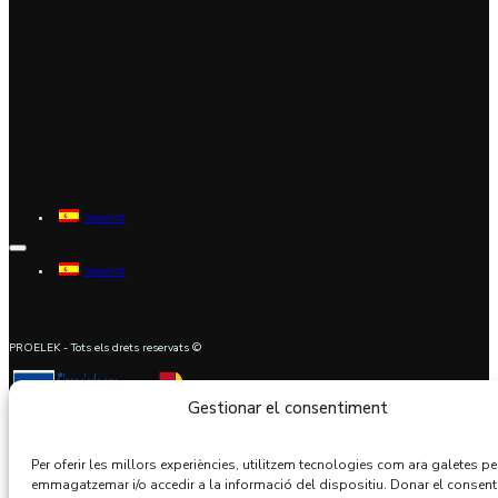
Spanish
Spanish
PROELEK - Tots els drets reservats ©
Gestionar el consentiment
Per oferir les millors experiències, utilitzem tecnologies com ara galetes pe
emmagatzemar i/o accedir a la informació del dispositiu. Donar el consent