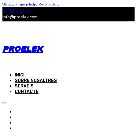
Vés al contingut principal
Omet la visita
93 803 26 81
info@proelek.com
PROELEK
INICI
SOBRE NOSALTRES
SERVEIS
CONTACTE
INICI
SOBRE NOSALTRES
SERVEIS
CONTACTE